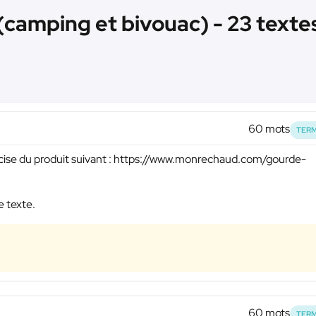
(camping et bivouac) - 23 texte
60 mots
TERM
écise du produit suivant : https://www.monrechaud.com/gourde-
e texte.
60 mots
TERM