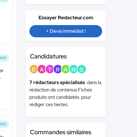
Essayer Redacteur.com
+ Devis immédiat !
Candidatures
INÉ
E
A
T
R
A
N
S
ar
-
7 rédacteurs spécialisés
dans la
rédaction de contenus Fiches
produits ont candidatés pour
rédiger ces textes.
INÉ
Commandes similaires
e-