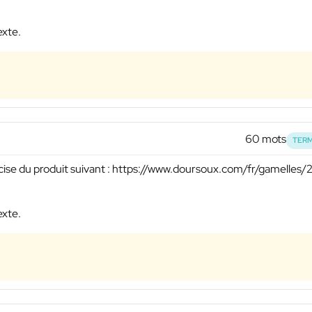
exte.
60 mots
TERM
cise du produit suivant : https://www.doursoux.com/fr/gamelles/
exte.