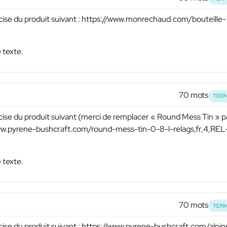
cise du produit suivant : https://www.monrechaud.com/bouteille-
 texte.
70 mots
TERM
cise du produit suivant (merci de remplacer « Round Mess Tin » p
/www.pyrene-bushcraft.com/round-mess-tin-0-8-l-relags,fr,4,REL
 texte.
70 mots
TERM
cise du produit suivant : https://www.pyrene-bushcraft.com/alpin