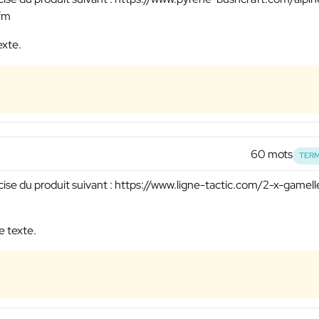
fm
exte.
60 mots
TERM
ise du produit suivant : https://www.ligne-tactic.com/2-x-gamell
e texte.