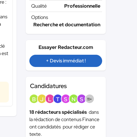
re :
Qualité
Professionnelle
dans
Options
a
Recherche et documentation
clé
Essayer Redacteur.com
a est
+ Devis immédiat !
Candidatures
B
J
L
T
S
N
S
11+
18 rédacteurs spécialisés
dans
la rédaction de contenus Finance
ont candidatés pour rédiger ce
texte.