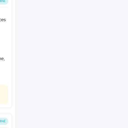
INÉ
nces
he,
INÉ