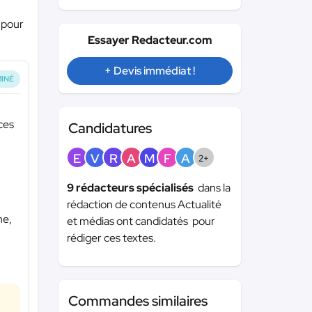
 pour
Essayer Redacteur.com
+ Devis immédiat !
INÉ
nces
Candidatures
E
V
R
A
M
F
A
2+
9 rédacteurs spécialisés
dans la
rédaction de contenus Actualité
he,
et médias ont candidatés pour
rédiger ces textes.
Commandes similaires