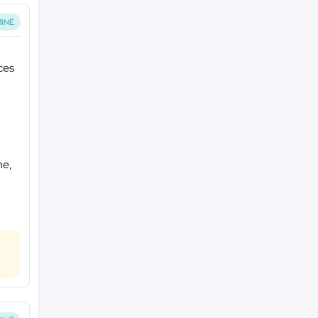
INÉ
nces
he,