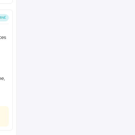
INÉ
nces
he,