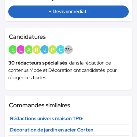
+ Devis immédiat !
Candidatures
E
L
A
R
J
P
C
23+
30 rédacteurs spécialisés
dans la rédaction de
contenus Mode et Décoration ont candidatés pour
rédiger ces textes.
Commandes similaires
Rédactions univers maison TPG
Décoration de jardin en acier Corten