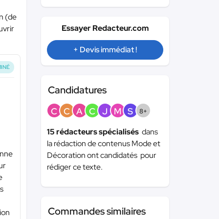
on (de
Essayer Redacteur.com
uvrir
+ Devis immédiat !
INÉ
Candidatures
C
C
A
C
J
M
S
8+
15 rédacteurs spécialisés
dans
la rédaction de contenus Mode et
enne
Décoration ont candidatés pour
ur
rédiger ce texte.
e
ts
Commandes similaires
tion