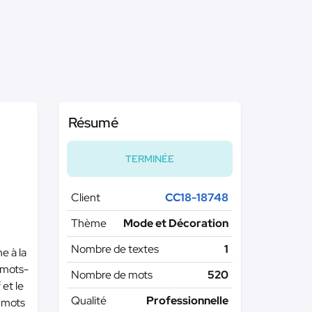
Résumé
TERMINÉE
Client
CC18-18748
Thème
Mode et Décoration
Nombre de textes
1
e à la
 mots-
Nombre de mots
520
 et le
Qualité
Professionnelle
0 mots