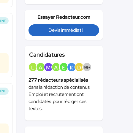
Essayer Redacteur.com
INÉ
+ Devis immédiat !
Candidatures
L
A
M
A
E
K
D
99+
277 rédacteurs spécialisés
dans la rédaction de contenus
INÉ
Emploi et recrutement ont
candidatés pour rédiger ces
textes.