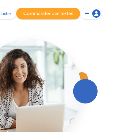
Commander des textes
tacter