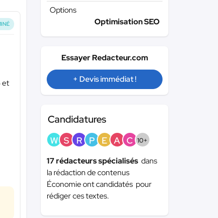
Options
Optimisation SEO
INÉ
Essayer Redacteur.com
+ Devis immédiat !
 et
Candidatures
W
S
R
P
E
A
C
10+
17 rédacteurs spécialisés
dans
la rédaction de contenus
Économie ont candidatés pour
rédiger ces textes.