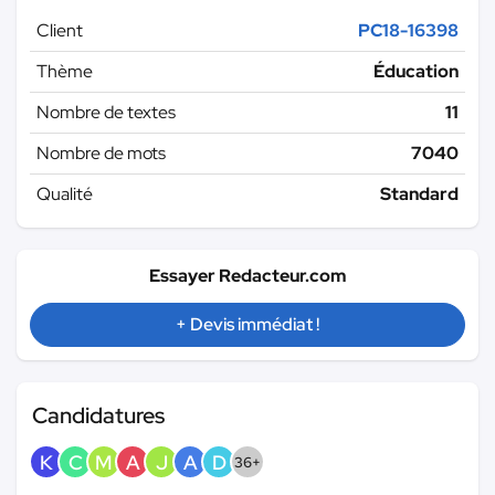
Client
PC18-16398
Thème
Éducation
Nombre de textes
11
Nombre de mots
7040
Qualité
Standard
Essayer Redacteur.com
+ Devis immédiat !
Candidatures
K
C
M
A
J
A
D
36+