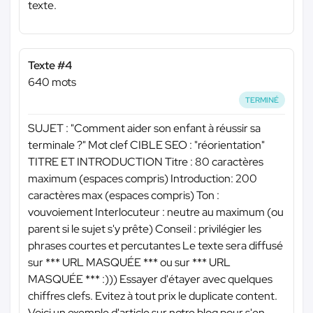
texte.
Texte #4
640 mots
TERMINÉ
SUJET : "Comment aider son enfant à réussir sa
terminale ?" Mot clef CIBLE SEO : "réorientation"
TITRE ET INTRODUCTION Titre : 80 caractères
maximum (espaces compris) Introduction: 200
caractères max (espaces compris) Ton :
vouvoiement Interlocuteur : neutre au maximum (ou
parent si le sujet s'y prête) Conseil : privilégier les
phrases courtes et percutantes Le texte sera diffusé
sur
*** URL MASQUÉE ***
ou sur
*** URL
MASQUÉE ***
:))) Essayer d'étayer avec quelques
chiffres clefs. Evitez à tout prix le duplicate content.
Voici un exemple d'article sur notre blog pour s'en