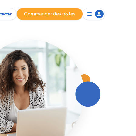
Commander des textes
tacter