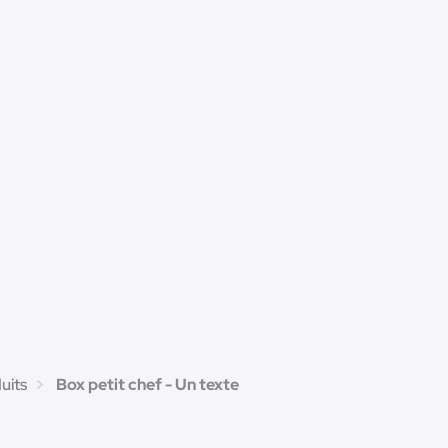
uits
Box petit chef - Un texte