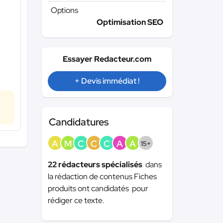
Options
Optimisation SEO
Essayer Redacteur.com
+ Devis immédiat !
Candidatures
A
M
C
C
C
A
A
15+
22 rédacteurs spécialisés
dans
la rédaction de contenus Fiches
produits ont candidatés pour
rédiger ce texte.