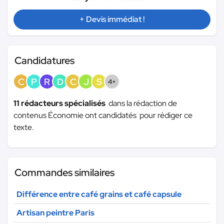
+ Devis immédiat !
Candidatures
C
P
R
D
C
J
S
4+
11 rédacteurs spécialisés
dans la rédaction de
contenus Économie ont candidatés pour rédiger ce
texte.
Commandes similaires
Différence entre café grains et café capsule
Artisan peintre Paris