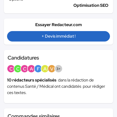
Optimisation SEO
Essayer Redacteur.com
+ Devis immédiat !
Candidatures
C
C
C
A
F
A
V
3+
10 rédacteurs spécialisés
dans la rédaction de
contenus Santé / Médical ont candidatés pour rédiger
ces textes.
Commandes similaires