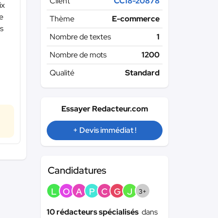
Client
CC18-20878
ix
re
Thème
E-commerce
us
Nombre de textes
1
Nombre de mots
1200
Qualité
Standard
Essayer Redacteur.com
+ Devis immédiat !
Candidatures
L
O
A
P
C
G
J
3+
10 rédacteurs spécialisés
dans