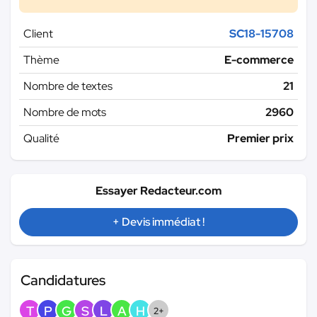
Client
SC18-15708
Thème
E-commerce
Nombre de textes
21
Nombre de mots
2960
Qualité
Premier prix
Essayer Redacteur.com
+ Devis immédiat !
Candidatures
T
P
G
S
L
A
H
2+