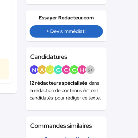
Essayer Redacteur.com
+ Devis immédiat !
Candidatures
N
A
J
C
C
C
H
5+
12 rédacteurs spécialisés
dans
la rédaction de contenus Art ont
candidatés pour rédiger ce texte.
Commandes similaires