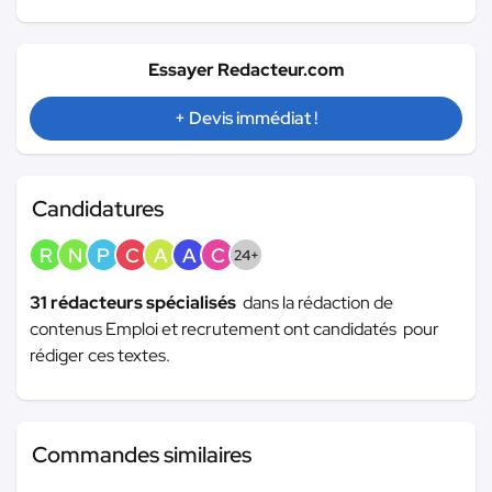
Essayer Redacteur.com
+ Devis immédiat !
Candidatures
R
N
P
C
A
A
C
24+
31 rédacteurs spécialisés
dans la rédaction de
contenus Emploi et recrutement ont candidatés pour
rédiger ces textes.
Commandes similaires