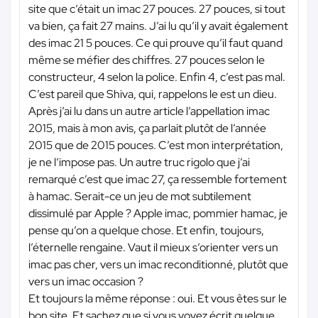
site que c’était un imac 27 pouces. 27 pouces, si tout
va bien, ça fait 27 mains. J’ai lu qu’il y avait également
des imac 21 5 pouces. Ce qui prouve qu’il faut quand
même se méfier des chiffres. 27 pouces selon le
constructeur, 4 selon la police. Enfin 4, c’est pas mal.
C’est pareil que Shiva, qui, rappelons le est un dieu.
Après j’ai lu dans un autre article l’appellation imac
2015, mais à mon avis, ça parlait plutôt de l’année
2015 que de 2015 pouces. C’est mon interprétation,
je ne l’impose pas. Un autre truc rigolo que j’ai
remarqué c’est que imac 27, ça ressemble fortement
à hamac. Serait-ce un jeu de mot subtilement
dissimulé par Apple ? Apple imac, pommier hamac, je
pense qu’on a quelque chose. Et enfin, toujours,
l’éternelle rengaine. Vaut il mieux s’orienter vers un
imac pas cher, vers un imac reconditionné, plutôt que
vers un imac occasion ?
Et toujours la même réponse : oui. Et vous êtes sur le
bon site. Et sachez que si vous voyez écrit quelque