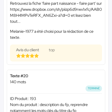
Retrouvez la fiche 'faire part naissance - faire part' sur
https://www.dropbox.com/sh/piizp6d9rwv1xfc/AAB0
M8H4MPvTeRFX_AN6Zxi-a?dl=0 et lisez bien
tout...
Melanie-1977 a été choisi pour la rédaction de ce
texte.
Avis du client
top
Texte #20
140 mots
TERMINÉ
ID Produit : 193
Nom du produit : description du fp, reprendre
notamment les mots clés du titre du fp