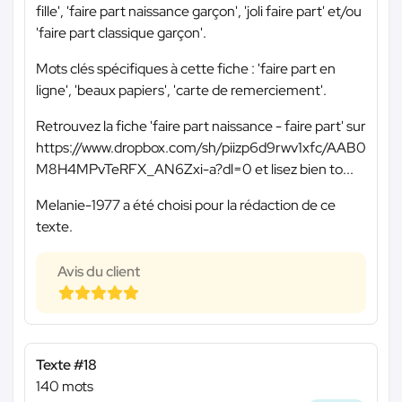
fille', 'faire part naissance garçon', 'joli faire part' et/ou
'faire part classique garçon'.
Mots clés spécifiques à cette fiche : 'faire part en
ligne', 'beaux papiers', 'carte de remerciement'.
Retrouvez la fiche 'faire part naissance - faire part' sur
https://www.dropbox.com/sh/piizp6d9rwv1xfc/AAB0
M8H4MPvTeRFX_AN6Zxi-a?dl=0 et lisez bien to...
Melanie-1977 a été choisi pour la rédaction de ce
texte.
Avis du client
Texte #18
140 mots