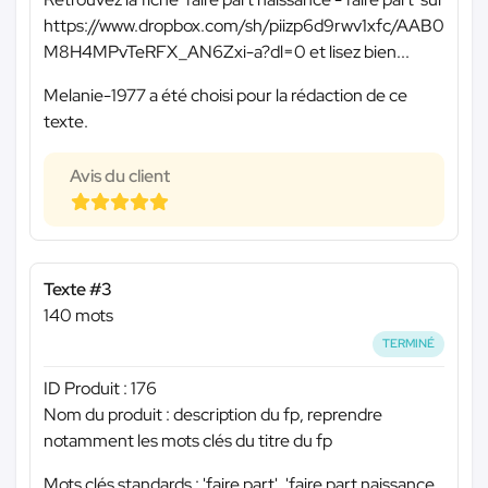
https://www.dropbox.com/sh/piizp6d9rwv1xfc/AAB0
M8H4MPvTeRFX_AN6Zxi-a?dl=0 et lisez bien...
Melanie-1977 a été choisi pour la rédaction de ce
texte.
Avis du client
Texte #3
140 mots
TERMINÉ
ID Produit : 176
Nom du produit : description du fp, reprendre
notamment les mots clés du titre du fp
Mots clés standards : 'faire part', 'faire part naissance