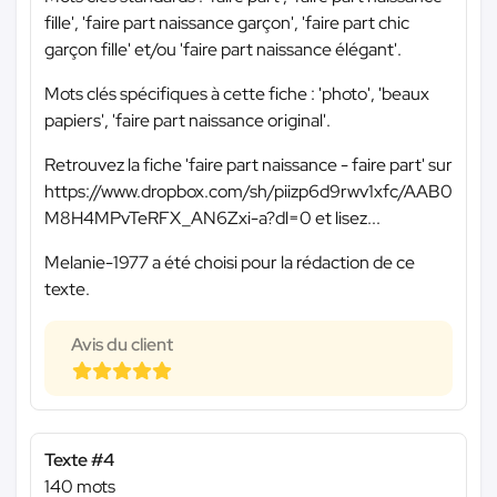
fille', 'faire part naissance garçon', 'faire part chic
garçon fille' et/ou 'faire part naissance élégant'.
Mots clés spécifiques à cette fiche : 'photo', 'beaux
papiers', 'faire part naissance original'.
Retrouvez la fiche 'faire part naissance - faire part' sur
https://www.dropbox.com/sh/piizp6d9rwv1xfc/AAB0
M8H4MPvTeRFX_AN6Zxi-a?dl=0 et lisez...
Melanie-1977 a été choisi pour la rédaction de ce
texte.
Avis du client
Texte #4
140 mots