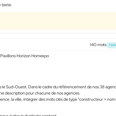
e texte.
140 mots
TERM
 Pavillons Horizon Homexpo
 le Sud-Ouest. Dans le cadre du référencement de nos 38 agen
une description pour chacune de nos agences.
agence, la ville, intégrer des mots clés de type "constructeur + nom
our éviter le duplicate content.