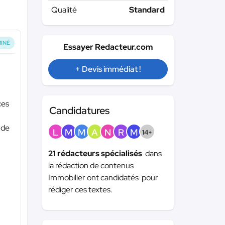
Qualité
Standard
INÉ
Essayer Redacteur.com
+ Devis immédiat !
ces
Candidatures
 de
L
M
M
A
N
R
M
14+
21 rédacteurs spécialisés
dans
la rédaction de contenus
Immobilier ont candidatés pour
rédiger ces textes.