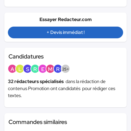
Essayer Redacteur.com
+ Devis immédiat !
Candidatures
A
L
S
R
E
M
R
25+
32 rédacteurs spécialisés
dans la rédaction de
contenus Promotion ont candidatés pour rédiger ces
textes.
Commandes similaires