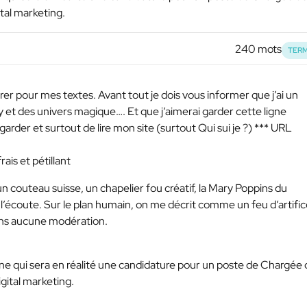
tal marketing.
240 mots
TERM
er pour mes textes. Avant tout je dois vous informer que j’ai un
y et des univers magique…. Et que j’aimerai garder cette ligne
arder et surtout de lire mon site (surtout Qui sui je ?)
*** URL
ais et pétillant
un couteau suisse, un chapelier fou créatif, la Mary Poppins du
 l’écoute. Sur le plan humain, on me décrit comme un feu d’artific
ans aucune modération.
ne qui sera en réalité une candidature pour un poste de Chargée 
gital marketing.