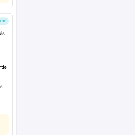
INÉ
tés
rtie
ts