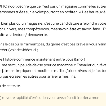
EDITO il doit décrire que ce n’est pas un magazine comme les autre
ersonnes triées sur le volet pourront en profiter ! « Les heureux é
bien plus qu’un magazine, c’est une candidature à rejoindre votr
on univers, mes compétences, mes savoir-être et savoir-faire… E
ite à sa lecture / découverte.
s le cas où ils n’aiment pas, du genre c’est pas grave si vous n’ai
éer (voir des idées ici )
elle Histoire commence maintenant entre vous & moi !
i me sert un peu de devise pour ce magazine « Travailler dur, rêv
'aime m'impliquer et mouiller le maillot, j'ai des rêves et je fais to
ux pas écraser les autres pour arriver à mes fins.
 de ce texte.
:) et votre rapidité d'exécution vous avez réussit à coller à mon