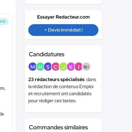
Essayer Redacteur.com
INÉ
+ Devis immédiat !
Candidatures
M
H
S
C
J
K
I
16+
23 rédacteurs spécialisés
dans
la rédaction de contenus Emploi
es,
et recrutement ont candidatés
pour rédiger ces textes.
de
Commandes similaires