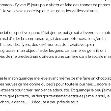
bargo. J’y vais 15 jours pour visiter et faire des tonnes de photos
e veux voir le coté typique, les gens, les vieilles voitures,
sociation sportive quand j’étais jeune, puis je suis devenue animatr
ormal d’aider la communauté, j’ai des compétences alors j’en fait
affiches, des flyers, des kakémonos… Je travail avec plein
 grosses, mon objectif aider les gens, car j’aime les gens ils ont
. Je me prédestinais d’ailleurs à une carrière dans le sociale mai
fais le matin quand je me lève avant même de me faire un chocolat
s neuves ça me donne du pep’s pour toute la journée. J’adore la
s ateliers pour créer l’ambiance adéquate. Et quand je le peu j’aim
e que j’écoute, j’ai des gouts assez éclectiques j’aime la soul, le 
echno, la dance, …. J’écoute à peu près de tout.