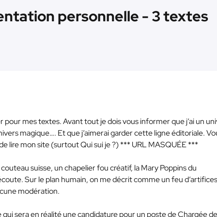
ntation personnelle - 3 textes
 pour mes textes. Avant tout je dois vous informer que j’ai un un
nivers magique…. Et que j’aimerai garder cette ligne éditoriale. Vo
 lire mon site (surtout Qui sui je ?)
*** URL MASQUÉE ***
 couteau suisse, un chapelier fou créatif, la Mary Poppins du
’écoute. Sur le plan humain, on me décrit comme un feu d’artifices
ucune modération.
 qui sera en réalité une candidature pour un poste de Chargée d