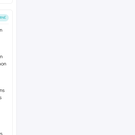
INÉ
un
an
 mon
ins
s
ys