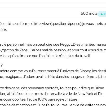
500 mots
TERM
présenté sous forme d’interview (question réponse) je vous mets 
rire.
 ma vie personnel mais on peut dire que PeggyLD est mariée, mam
le /garçon de 7ans. J’ai pas mal de passion, et pour tout vous dire
 lorsqu’on aime ce que l’on fait cela n’est plus du travail.
 ?
j’adore comme vous l’aurez remarqué l’univers de Disney, les dess
, magique... J’adore avoir la tête dans les nuages, même si j’ai le
ntre des gens, des nouveaux endroits, tout ça pour dire que j’aime
n j’ai fait à quelques mois d’intervalle la ville de New York et l’ile
rès cosmopolites, l’autre 100% paysage et nature.
chaine destination est Cuba j’ai toujours eu envie de visiter ce pa