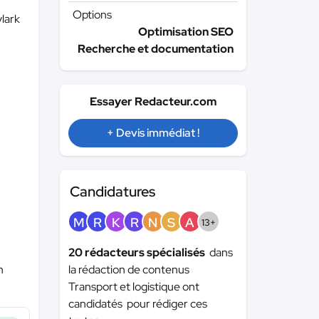
Options
ylark
Optimisation SEO
Recherche et documentation
Essayer Redacteur.com
+ Devis immédiat !
Candidatures
M
R
K
R
N
S
A
13+
20 rédacteurs spécialisés
dans
n
la rédaction de contenus
Transport et logistique ont
candidatés pour rédiger ces