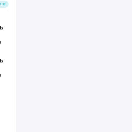
INÉ
ls
s
ls
s