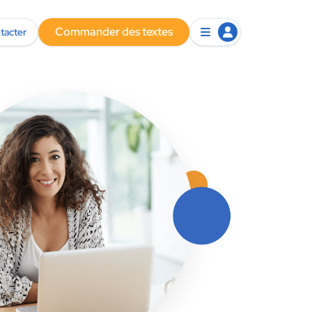
Commander des textes
tacter