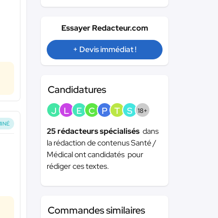
Essayer Redacteur.com
+ Devis immédiat !
Candidatures
J
L
E
C
P
T
S
18+
INÉ
25 rédacteurs spécialisés
dans
la rédaction de contenus Santé /
Médical ont candidatés pour
rédiger ces textes.
Commandes similaires