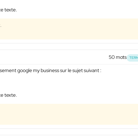
ce texte.
.
50 mots
TERM
ssement google my business sur le sujet suivant :
ce texte.