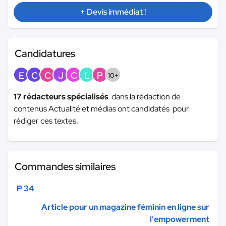
+ Devis immédiat !
Candidatures
E
C
C
J
C
L
P
10+
17 rédacteurs spécialisés
dans la rédaction de
contenus Actualité et médias ont candidatés pour
rédiger ces textes.
Commandes similaires
P 34
Article pour un magazine féminin en ligne sur
l'empowerment