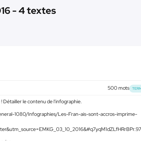
16 - 4 textes
500 mots
TERM
 ! Détailler le contenu de l'infographie.
general-1080/Infographies/Les-Fran-ais-sont-accros-imprime-
tter&utm_source=EMKG_03_10_2016&#q7yqM1dZLfHRrBPr.9