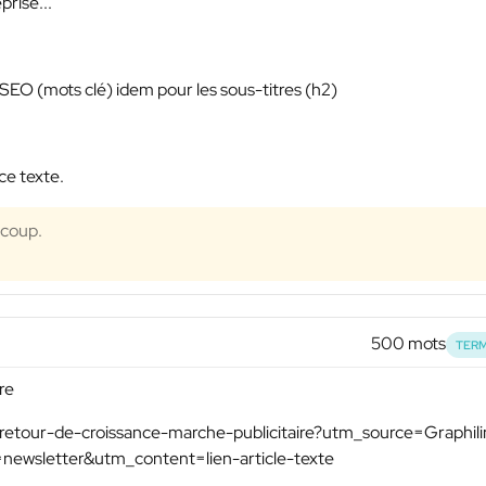
prise...
 SEO (mots clé) idem pour les sous-titres (h2)
ce texte.
ucoup.
500 mots
TERM
re
2/retour-de-croissance-marche-publicitaire?utm_source=Graphil
sletter&utm_content=lien-article-texte