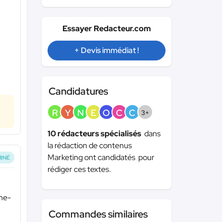
Essayer Redacteur.com
+ Devis immédiat !
Candidatures
R
Y
N
E
O
C
C
3+
10 rédacteurs spécialisés
dans
la rédaction de contenus
Marketing ont candidatés pour
INÉ
rédiger ces textes.
ine-
Commandes similaires