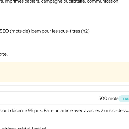
iers, imprimés papiers, campagne publicitaire, communication,
 SEO (mots clé) idem pour les sous-titres (h2)
exte.
500 mots
TERM
es ont décerné 95 prix. Faire un article avec avec les 2 urls ci-dess
frican-cristal-festival