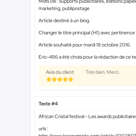
Mots clé : supports publicitaires, editions pap
marketing, publipostage
Article destiné à un blog.
Changer le titre principal (H1) avec pertinence
Article souhaité pour mardi 18 octobre 2016.
Eric-486 a été choisi pour la rédaction de ce t
Avis du client
Très bien. Merci.
Texte #4
African Cristal festival - Les awards publicitair
urls :
http://www.leconomiste.com/article/1002807-a