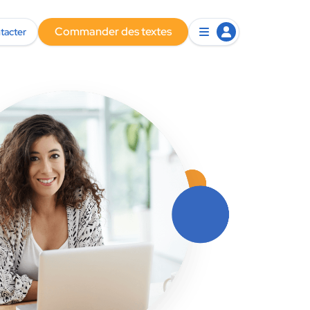
Commander des textes
tacter