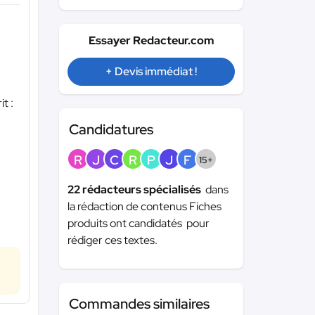
Essayer Redacteur.com
+ Devis immédiat !
t :
Candidatures
R
J
C
R
P
J
F
15+
22 rédacteurs spécialisés
dans
la rédaction de contenus Fiches
produits ont candidatés pour
rédiger ces textes.
Commandes similaires