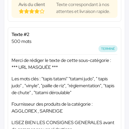
Avis du client
Texte correspondant à nos
attentes et livraison rapide.
Texte #2
500 mots
TERMINÉ
Merci de rédiger le texte de cette sous-catégorie :
*** URL MASQUÉE ***
Les mots clés : "tapis tatami" "tatami judo", " tapis
judo" , "vinyle", "paille de riz", "réglementation", "tapis
de chute" , "tatami déroulable"
Fournisseur des produits de la catégorie :
AGGLOREX , SARNEIGE
LISEZ BIEN LES CONSIGNES GENERALES avant