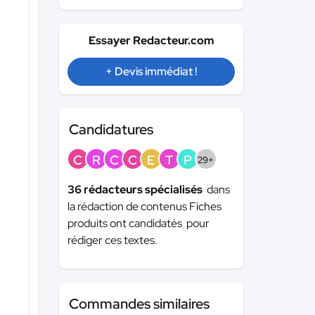
Essayer Redacteur.com
+ Devis immédiat !
Candidatures
C
R
C
C
E
T
P
29+
36 rédacteurs spécialisés
dans
la rédaction de contenus Fiches
produits ont candidatés pour
rédiger ces textes.
Commandes similaires