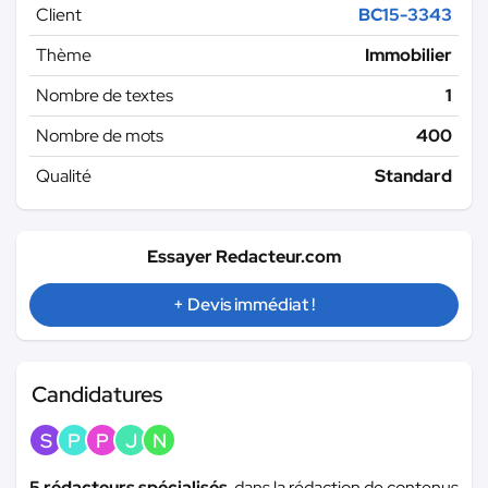
Client
BC15-3343
Thème
Immobilier
Nombre de textes
1
Nombre de mots
400
Qualité
Standard
Essayer Redacteur.com
+ Devis immédiat !
Candidatures
S
P
P
J
N
5 rédacteurs spécialisés
dans la rédaction de contenus