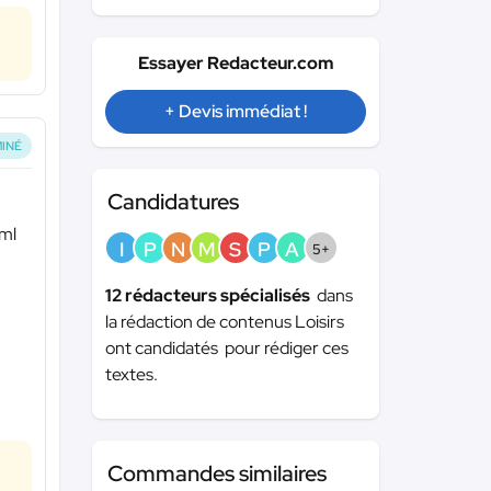
Essayer Redacteur.com
+ Devis immédiat !
INÉ
Candidatures
tml
I
P
N
M
S
P
A
5+
12 rédacteurs spécialisés
dans
la rédaction de contenus Loisirs
ont candidatés pour rédiger ces
textes.
Commandes similaires