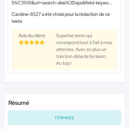
5%C3%91&url=search-alias%3Daps&field-keywo...
Caroline-8527 a été choisi pour la rédaction de ce
texte.
Avis du client
Superbe texte qui
correspond tout à fait à mes
attentes. Avec en plus un
très bon délai de livraison.
Au top !
Résumé
TERMINÉE