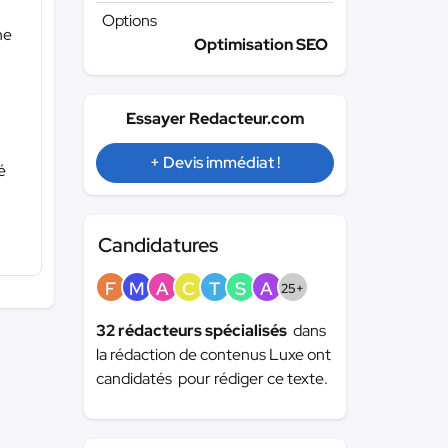
Options
ne
Optimisation SEO
Essayer Redacteur.com
+ Devis immédiat !
é
Candidatures
F
M
A
C
T
S
A
25+
32 rédacteurs spécialisés
dans
la rédaction de contenus Luxe ont
candidatés pour rédiger ce texte.