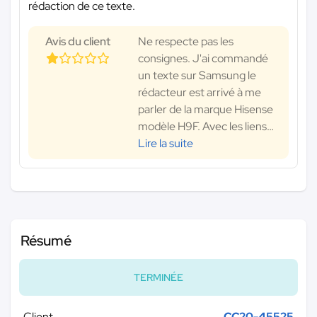
rédaction de ce texte.
Avis du client
Ne respecte pas les
consignes. J'ai commandé
un texte sur Samsung le
rédacteur est arrivé à me
parler de la marque Hisense
modèle H9F. Avec les liens
…
Lire la suite
Résumé
TERMINÉE
Client
CC20-45525