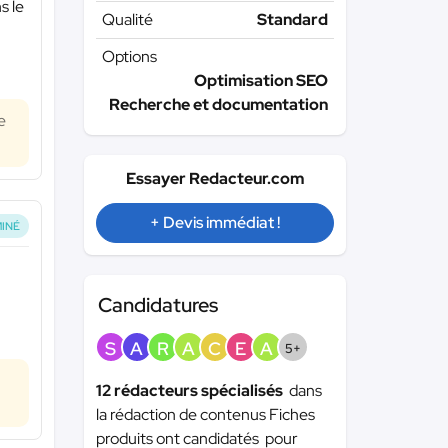
s le
Qualité
Standard
Options
Optimisation SEO
Recherche et documentation
e
Essayer Redacteur.com
+ Devis immédiat !
INÉ
Candidatures
S
A
R
A
C
E
A
5+
12 rédacteurs spécialisés
dans
la rédaction de contenus Fiches
produits ont candidatés pour