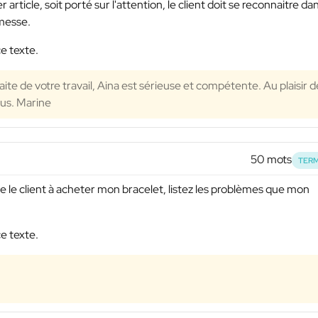
rticle, soit porté sur l'attention, le client doit se reconnaitre dan
omesse.
e texte.
isfaite de votre travail, Aina est sérieuse et compétente. Au plaisir d
ous. Marine
50 mots
TERM
 le client à acheter mon bracelet, listez les problèmes que mon
e texte.