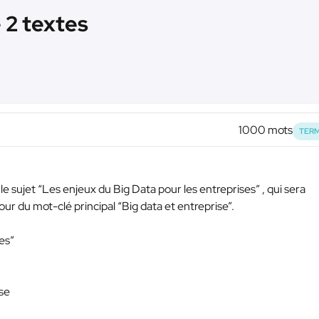
2 textes
1000 mots
TERM
 le sujet “Les enjeux du Big Data pour les entreprises” , qui sera
ur du mot-clé principal “Big data et entreprise”.
es”
ise