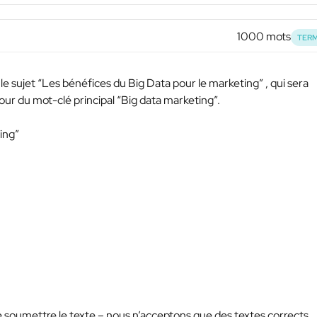
1000 mots
TERM
r le sujet “Les bénéfices du Big Data pour le marketing” , qui sera
ur du mot-clé principal “Big data marketing”.
ing”
e soumettre le texte – nous n’acceptons que des textes corrects.