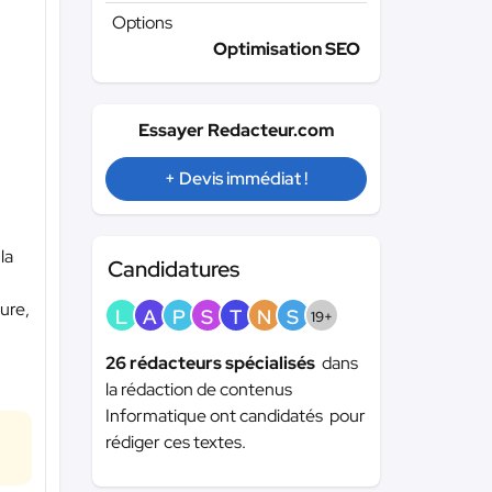
Options
Optimisation SEO
Essayer Redacteur.com
+ Devis immédiat !
la
Candidatures
ure,
L
A
P
S
T
N
S
19+
26 rédacteurs spécialisés
dans
la rédaction de contenus
Informatique ont candidatés pour
rédiger ces textes.