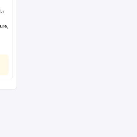
la
ure,