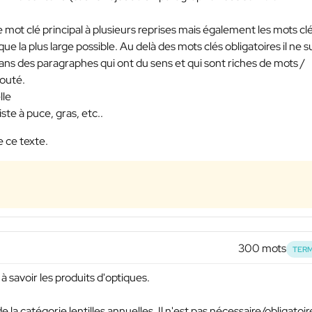
mot clé principal à plusieurs reprises mais également les mots cl
 la plus large possible. Au delà des mots clés obligatoires il ne su
 dans des paragraphes qui ont du sens et qui sont riches de mots /
outé.
lle
ste à puce, gras, etc..
 ce texte.
300 mots
TERM
à savoir les produits d'optiques.
la catégorie lentilles annuelles. Il n'est pas nécessaire/obligatoir