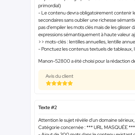
primordial)
- Le contenu devra obligatoirement contenir le 
secondaires sans oublier une richesse sémantique
pas d’empiler les mots clés mais de les glisser
expressions sémantiquement à haute valeur aj
>> mots-clés : lentilles annuelles, lentille annue
- Ponctuez les contenus textuels de tableaux, li
Manon-52800 a été choisi pour la rédaction de
Avis du client
Texte #2
Attention le sujet révèle d'un domaine sérieux, 
Catégorie concernée :
*** URL MASQUÉE ***
- Ajout de 300 mots dans le contenu existant de 