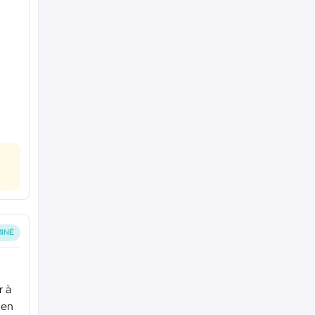
INÉ
r à
 en