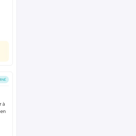
INÉ
r à
 en