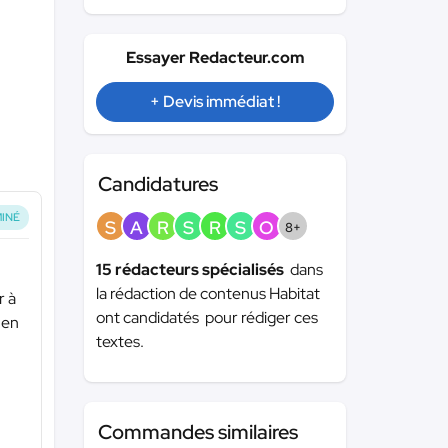
Essayer Redacteur.com
+ Devis immédiat !
Candidatures
INÉ
S
A
R
S
R
S
O
8+
15 rédacteurs spécialisés
dans
la rédaction de contenus Habitat
r à
ont candidatés pour rédiger ces
 en
textes.
Commandes similaires