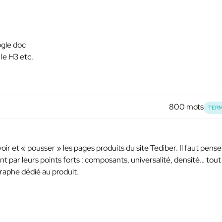
ogle doc
r le H3 etc.
800 mots
TERM
ir et « pousser » les pages produits du site Tediber. Il faut pense
t par leurs points forts : composants, universalité, densité… tout
graphe dédié au produit.