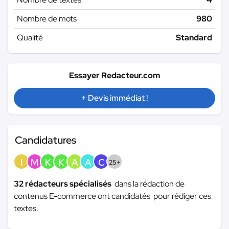
Nombre de mots
980
Qualité
Standard
Essayer Redacteur.com
+ Devis immédiat !
Candidatures
I
M
K
K
A
A
C
25+
32 rédacteurs spécialisés
dans la rédaction de
contenus E-commerce ont candidatés pour rédiger ces
textes.