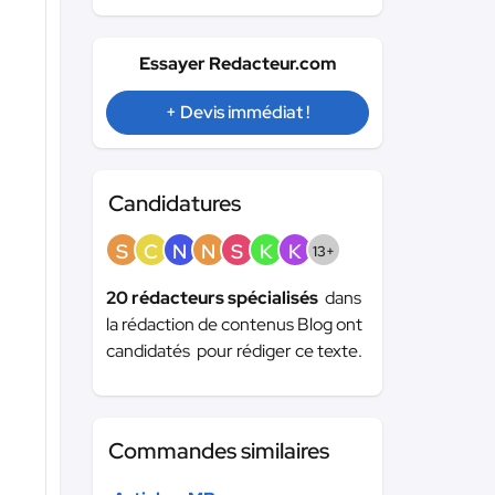
Essayer Redacteur.com
+ Devis immédiat !
Candidatures
S
C
N
N
S
K
K
13+
20 rédacteurs spécialisés
dans
la rédaction de contenus Blog ont
candidatés pour rédiger ce texte.
Commandes similaires