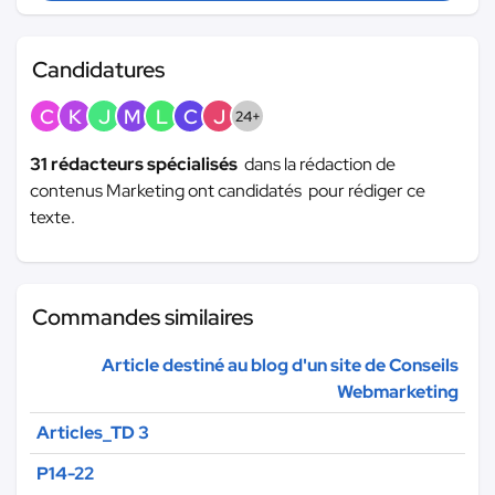
Candidatures
C
K
J
M
L
C
J
24+
31 rédacteurs spécialisés
dans la rédaction de
contenus Marketing ont candidatés pour rédiger ce
texte.
Commandes similaires
Article destiné au blog d'un site de Conseils
Webmarketing
Articles_TD 3
P14-22