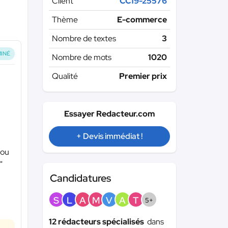
Client
CC19-25576
Thème
E-commerce
Nombre de textes
3
INÉ
Nombre de mots
1020
Qualité
Premier prix
Essayer Redacteur.com
+ Devis immédiat !
 ou
"
Candidatures
S
L
A
M
V
A
T
5+
12 rédacteurs spécialisés
dans