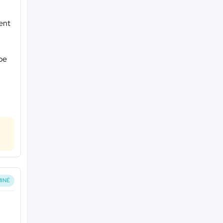
ent
pe
INÉ