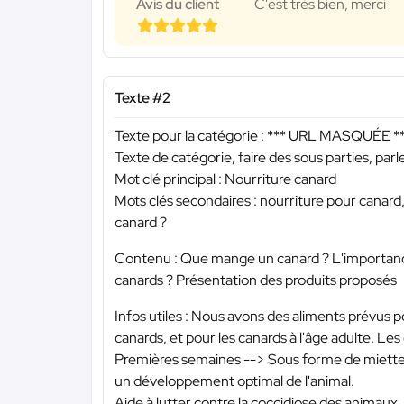
Avis du client
C'est très bien, merci
Texte #2
Texte pour la catégorie :
*** URL MASQUÉE *
Texte de catégorie, faire des sous parties, parl
Mot clé principal : Nourriture canard
Mots clés secondaires : nourriture pour canar
canard ?
Contenu : Que mange un canard ? L'importanc
canards ? Présentation des produits proposés
Infos utiles : Nous avons des aliments prévus 
canards, et pour les canards à l'âge adulte. Le
Premières semaines --> Sous forme de miettes
un développement optimal de l'animal.
Aide à lutter contre la coccidiose des animaux.