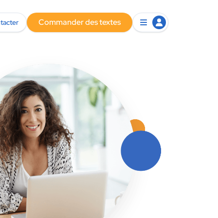
Commander des textes
tacter