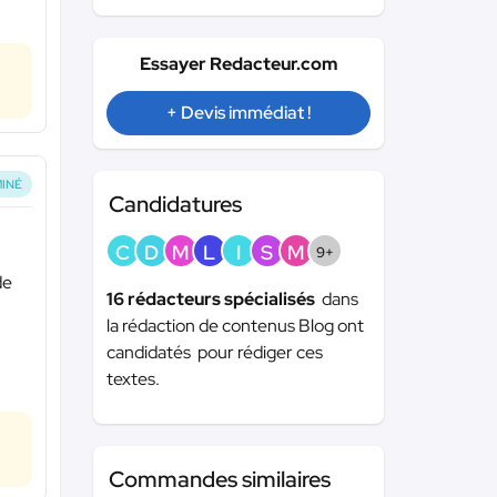
Essayer Redacteur.com
+ Devis immédiat !
INÉ
Candidatures
C
D
M
L
I
S
M
9+
de
16 rédacteurs spécialisés
dans
la rédaction de contenus Blog ont
candidatés pour rédiger ces
textes.
Commandes similaires