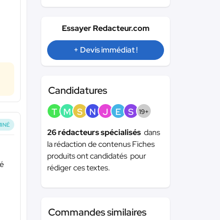
Essayer Redacteur.com
+ Devis immédiat !
Candidatures
T
M
S
N
J
E
S
19+
INÉ
26 rédacteurs spécialisés
dans
la rédaction de contenus Fiches
produits ont candidatés pour
gé
rédiger ces textes.
Commandes similaires