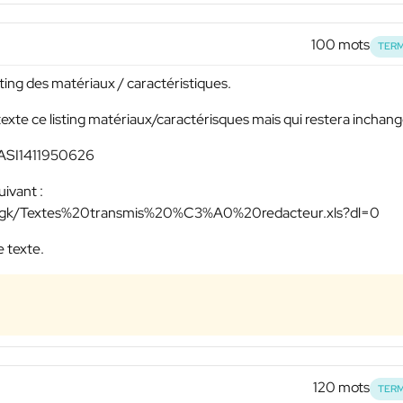
100 mots
TERM
sting des matériaux / caractéristiques.
texte ce listing matériaux/caractérisques mais qui restera inchan
 : ASI1411950626
uivant :
mgk/Textes%20transmis%20%C3%A0%20redacteur.xls?dl=0
e texte.
120 mots
TERM