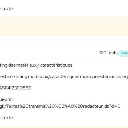
e texte.
120 mots
TERM
sting des matériaux / caractéristiques.
texte ce listing matériaux/caractérisques mais qui restera inchan
 : ASI1412390560
uivant :
mgk/Textes%20transmis%20%C3%A0%20redacteur.xls?dl=0
e texte.