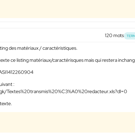
120 mots
TERM
sting des matériaux / caractéristiques.
texte ce listing matériaux/caractérisques mais qui restera inchan
 : ASI1412260904
uivant :
mgk/Textes%20transmis%20%C3%A0%20redacteur.xls?dl=0
texte.