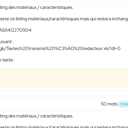
sting des matériaux / caractéristiques.
texte ce listing matériaux/caractérisques mais qui restera inchan
 : ASI1412270904
uivant :
mgk/Textes%20transmis%20%C3%A0%20redacteur.xls?dl=0
e texte.
50 mots
TERM
sting des matériaux / caractéristiques.
texte ce listing matériaux/caractérisques mais qui restera inchan