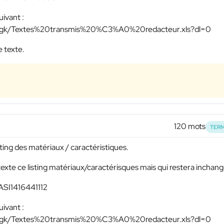
uivant :
mgk/Textes%20transmis%20%C3%A0%20redacteur.xls?dl=0
e texte.
120 mots
TERM
sting des matériaux / caractéristiques.
texte ce listing matériaux/caractérisques mais qui restera inchan
 ASI1416441112
uivant :
mgk/Textes%20transmis%20%C3%A0%20redacteur.xls?dl=0