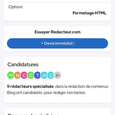
Options
Formatage HTML
Essayer Redacteur.com
+ Devis immédiat !
Candidatures
M
N
C
C
T
D
C
2+
9 rédacteurs spécialisés
dans la rédaction de contenus
Blog ont candidatés pour rédiger ces textes.