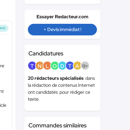
Essayer Redacteur.com
INÉ
+ Devis immédiat !
Candidatures
T
N
L
O
D
T
A
ire
13+
20 rédacteurs spécialisés
dans
la rédaction de contenus Internet
nt
ont candidatés pour rédiger ce
texte.
icle
Commandes similaires