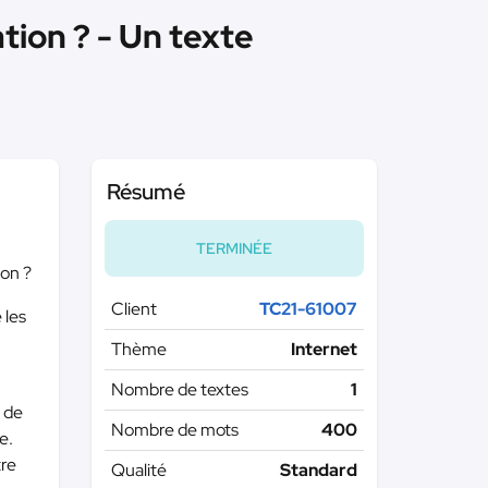
iation ? - Un texte
Résumé
TERMINÉE
ion ?
Client
TC21-61007
 les
Thème
Internet
Nombre de textes
1
t de
Nombre de mots
400
e.
tre
Qualité
Standard