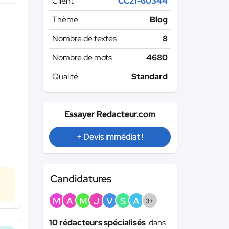
Client
CC21-60344
Thème
Blog
Nombre de textes
8
Nombre de mots
4680
Qualité
Standard
Essayer Redacteur.com
+ Devis immédiat !
Candidatures
M
A
M
J
V
S
A
3+
10 rédacteurs spécialisés
dans