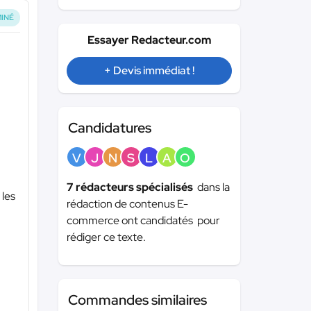
INÉ
Essayer Redacteur.com
+ Devis immédiat !
Candidatures
V
J
N
S
L
A
O
7 rédacteurs spécialisés
dans la
 les
rédaction de contenus E-
commerce ont candidatés pour
rédiger ce texte.
Commandes similaires