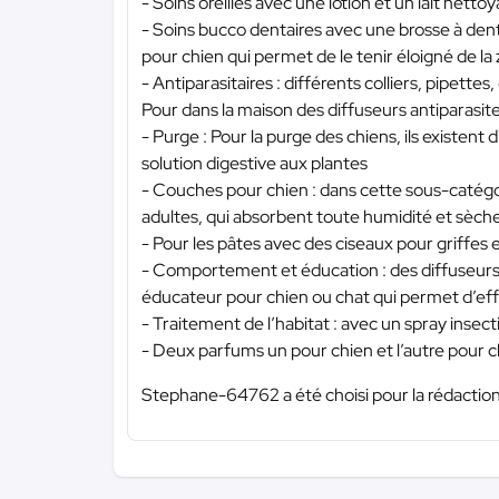
- Soins oreilles avec une lotion et un lait netto
- Soins bucco dentaires avec une brosse à den
pour chien qui permet de le tenir éloigné de la
- Antiparasitaires : différents colliers, pipett
Pour dans la maison des diffuseurs antiparasite
- Purge : Pour la purge des chiens, ils existent
solution digestive aux plantes
- Couches pour chien : dans cette sous-catégor
adultes, qui absorbent toute humidité et sèc
- Pour les pâtes avec des ciseaux pour griffes 
- Comportement et éducation : des diffuseurs, 
éducateur pour chien ou chat qui permet d’eff
- Traitement de l’habitat : avec un spray insect
- Deux parfums un pour chien et l’autre pour ch
Stephane-64762 a été choisi pour la rédaction