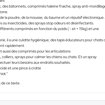
yant
t, des bâtonnets, comprimés haleine fraiche, spray anti-mordillag
 zone.
es, de la poudre, de la mousse, du baume et un répulsif électronique.
s ou insecticides, des sprays stop odeurs et désinfectants.
 différents comprimés en fonction du poids ( - et + 15kg) et une
ie, il a une culotte hygiénique, des tapis éducateurs pour chiots 
hent rapidement
et aussi des comprimés pour les articulations
colliers, sprays pour calmer les chiens ou chats. Et un spray
ectuer leurs besoins aux endroits souhaités.
icide et une pince à crotte
iot."
 de ce texte.