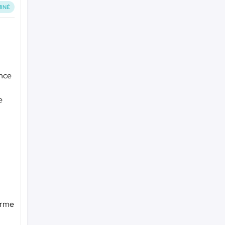
INÉ
ence
e
erme