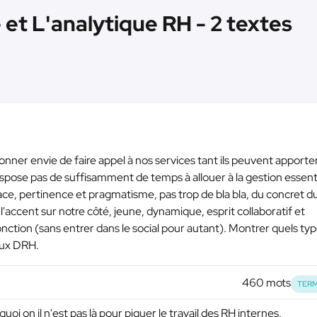
et L'analytique RH - 2 textes
onner envie de faire appel à nos services tant ils peuvent apporte
ispose pas de suffisamment de temps à allouer à la gestion essent
udace, pertinence et pragmatisme, pas trop de bla bla, du concret d
'accent sur notre côté, jeune, dynamique, esprit collaboratif et
nction (sans entrer dans le social pour autant). Montrer quels ty
aux DRH.
460 mots
TERM
i on il n'est pas là pour piquer le travail des RH internes.