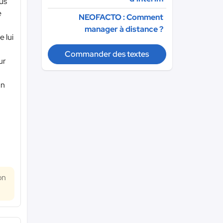
ous
e
NEOFACTO : Comment
manager à distance ?
e lui
Commander des textes
ur
un
on