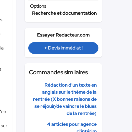
Options
Recherche et documentation
s.
e
Essayer Redacteur.com
la
+ Devis immédiat !
s
Commandes similaires
Rédaction d'un texte en
anglais sur le thème de la
rentrée (X bonnes raisons de
se réjouir/de vaincre le blues
d'en
de la rentrée)
4 articles pour agence
 sur
d'intérim