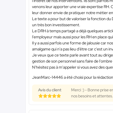
l'intérêt de nos interventions. Ils sont parfois 
venons leur apporter une vraie expertise RH. Ce
leur donner envie de pratiquer notre métier e
Le texte a pour but de valoriser la fonction du
un très bon investissement.
Le DRH à temps partagé a déjà quelques articles
l'employeur mais aussi pour les RH en place qui 
Il y a aussi parfois une forme de jalousie car n
amalgame qui n'a pas lieu d'être car c'est un i
Je veux que ce texte parle avant tout au dirig
gestion de son personnel sans faire de l'ombre 
N'hésitez pas à m'appeler si vous avez des que
JeanMarc-14446 a été choisi pour la rédaction
Avis du client
Merci :) - Bonne prise 
nos besoins et attentes.