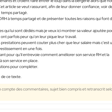
méfiants et croient faire entrer le loup dans la bergerie alors que n
t article se veut rassurant, afin de leur donner confiance, voir d
n temps partagé.
 DRH à temps partagé et de présenter toutes les raisons qui font d
 qui lui sont dédiés mais je veux ici montrer sa valeur ajoutée po
ont parfois peur qu'on leur pique leur travail.
os prestations peuvent couter plus cher que leur salaire mais c'est 
nvestissement en une fois.
eant pour qu'il entrevoie comment améliorer son service RH et la
à son service en place.
stions pour compléter.
 de ce texte.
en compte des commentaires, sujet bien compris et retranscrit sel