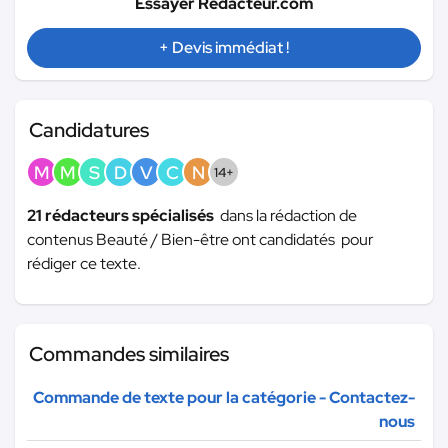
Essayer Redacteur.com
+ Devis immédiat !
Candidatures
M
M
S
D
V
C
N
14+
21 rédacteurs spécialisés
dans la rédaction de
contenus Beauté / Bien-être ont candidatés pour
rédiger ce texte.
Commandes similaires
Commande de texte pour la catégorie - Contactez-
nous