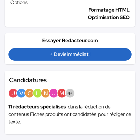
Options
Formatage HTML
Optimisation SEO
Essayer Redacteur.com
+ Devis immédiat !
Candidatures
J
V
C
L
N
J
M
4+
11 rédacteurs spécialisés
dans la rédaction de
contenus Fiches produits ont candidatés pour rédiger ce
texte.