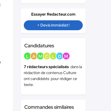
t
Essayer Redacteur.com
+ Devis immédiat !
Candidatures
L
A
M
C
L
D
M
e
7 rédacteurs spécialisés
dans la
rédaction de contenus Culture
ont candidatés pour rédiger ce
texte.
Commandes similaires